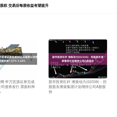
心股权 交易后每股收益有望提升
网 申万宏源证券完成
股市投资杠杆 潍柴动力(02338)：控
公司债券发行 票面利率
股股东潍柴集团计划增持公司A股股
%
份