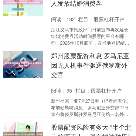
人发放结婚消费券
阅读：
182
栏目：
股票杠杆开户
浙江义乌市民政部门日前宣布再次延长
结婚消费券活动时间股票的平台有哪
些，2026年10月底前，在当地登记结婚
的新人均可申领价值1000元、由财政补
郑州股票配资利息 罗马尼亚
贴的消费券。 2....
因无人机事件驱逐俄罗斯外
交官
阅读：
95
栏目：
股票杠杆开户
新华社索非亚7月27日电（记者周海伦）
布加勒斯特消息：罗马尼亚外交部27日
宣布将俄罗斯驻罗马尼亚使馆一名外交
官列为“不受欢迎的人”郑州股票配资利
股票配资风险有多大 “半个北
息，要求其在5日....