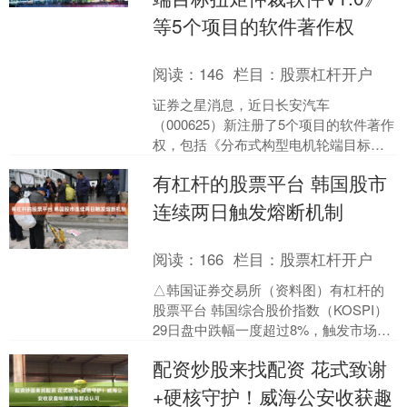
等5个项目的软件著作权
阅读：
146
栏目：
股票杠杆开户
证券之星消息，近日长安汽车
（000625）新注册了5个项目的软件著作
权，包括《分布式构型电机轮端目标扭
矩仲裁软件V1.0》、《智能网联汽车车
有杠杆的股票平台 韩国股市
端地图数据处理中间件....
连续两日触发熔断机制
阅读：
166
栏目：
股票杠杆开户
△韩国证券交易所（资料图）有杠杆的
股票平台 韩国综合股价指数（KOSPI）
29日盘中跌幅一度超过8%，触发市场熔
断机制，指数跌破5600点关口有杠杆的
配资炒股来找配资 花式致谢
股票平台，....
+硬核守护！威海公安收获趣