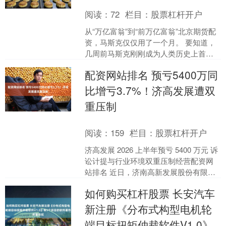
阅读：
72
栏目：
股票杠杆开户
从“万亿富翁”到“前万亿富翁”北京期货配
资，马斯克仅仅用了一个月。 要知道，
几周前马斯克刚刚成为人类历史上首位
身家突破1万亿美元的富豪。 然而，“万
配资网站排名 预亏5400万同
亿神话”的寿....
比增亏3.7%！济高发展遭双
重压制
阅读：
159
栏目：
股票杠杆开户
济高发展 2026 上半年预亏 5400 万元 诉
讼计提与行业环境双重压制经营配资网
站排名 近日，济南高新发展股份有限公
司（济高发展，600807.SH）披露 ....
如何购买杠杆股票 长安汽车
新注册《分布式构型电机轮
端目标扭矩仲裁软件V1.0》