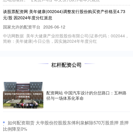
谈股票配资网 美年健康(002044)调整发行股份购买资产价格至4.73
元/股 因2024年度分红派息
国家允许的配资平台
2026-06-12
中访网数据 美年大健康产业控股股份有限公司(证券代码：002044，
简称：美年健康)今日公告，因实施2024年年度分红
股票配资招聘 越来越多广州家长发现：周一不再要求这种“仪式感”
了！
杠杆配资公司
国家允许的配资平台
2026-06-29
各位街坊，你家孩子周一 还需要穿礼服回校吗？ 这学期，广州不少家
长反馈 孩子穿礼服回学校的次数少了 甚至不用再穿礼服 广
配资网站 中国汽车设计的分岔路口：五种路
径与一场体系化革命
​如何配资期货 大华股份控股股东傅利泉解除570万股质押 质押
·
比例降至0%