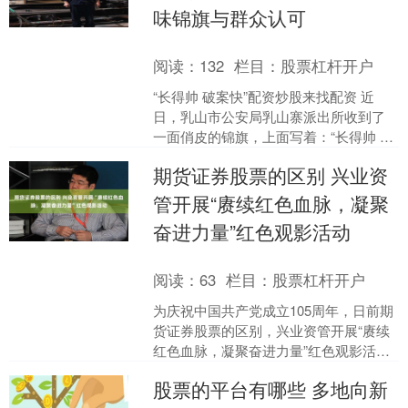
味锦旗与群众认可
阅读：
132
栏目：
股票杠杆开户
“长得帅 破案快”配资炒股来找配资 近
日，乳山市公安局乳山寨派出所收到了
一面俏皮的锦旗，上面写着：“长得帅 破
案快”。 事情还要从几天前说起，村民李
期货证券股票的区别 兴业资
先生上山务农....
管开展“赓续红色血脉，凝聚
奋进力量”红色观影活动
阅读：
63
栏目：
股票杠杆开户
为庆祝中国共产党成立105周年，日前期
货证券股票的区别，兴业资管开展“赓续
红色血脉，凝聚奋进力量”红色观影活
动，全体党员干部集中观看重大革命历
股票的平台有哪些 多地向新
史题材电影《四渡》....