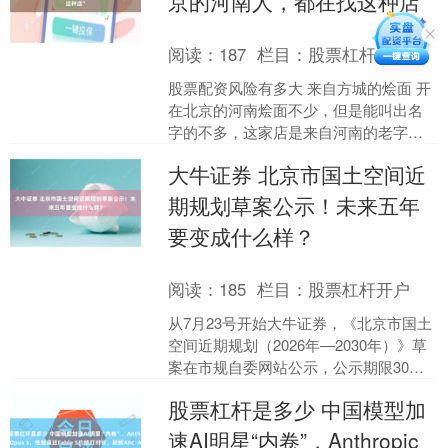
京的河南人，都在找这种店”
阅读：
187
栏目：
股票杠杆开户
股票配资风险有多大 来自方城的烩面 开
在北京的河南烩面不少，但是能叫出名
字的不多，这家店是来自河南的老字
号，最近陈晓卿来打了卡，又小火了一
大牛证券 北京市国土空间近
把。店里主要做各种烩面....
期规划草案公示！未来五年
要变成什么样？
阅读：
185
栏目：
股票杠杆开户
从7月23号开始大牛证券，《北京市国土
空间近期规划（2026年—2030年）》草
案在市规自委网站公示，公示期限30
天。 大家可能还不知道《国土空间规
股票杠杆是多少 中国模型加
划》是何物，....
速AI明星“内卷”，Anthropic